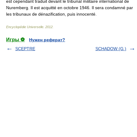
est cependant traduit devant le tribunal militaire international de
Nuremberg. Il est acquitté en octobre 1946. Il sera condamné par
les tribunaux de dénazification, puis innocenté.
Encyclopédie Universelle
.
2012
.
Игры ⚽
Нужен реферат?
SCEPTRE
SCHADOW (G.)