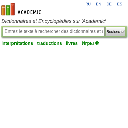
RU
EN
DE
ES
fr-academic.com
Dictionnaires et Encyclopédies sur 'Academic'
Recherche!
interprétations
traductions
livres
Игры ⚽