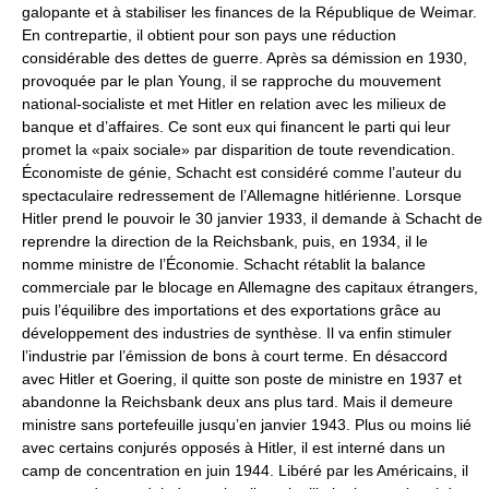
galopante et à stabiliser les finances de la République de Weimar.
En contrepartie, il obtient pour son pays une réduction
considérable des dettes de guerre. Après sa démission en 1930,
provoquée par le plan Young, il se rapproche du mouvement
national-socialiste et met Hitler en relation avec les milieux de
banque et d’affaires. Ce sont eux qui financent le parti qui leur
promet la «paix sociale» par disparition de toute revendication.
Économiste de génie, Schacht est considéré comme l’auteur du
spectaculaire redressement de l’Allemagne hitlérienne. Lorsque
Hitler prend le pouvoir le 30 janvier 1933, il demande à Schacht de
reprendre la direction de la Reichsbank, puis, en 1934, il le
nomme ministre de l’Économie. Schacht rétablit la balance
commerciale par le blocage en Allemagne des capitaux étrangers,
puis l’équilibre des importations et des exportations grâce au
développement des industries de synthèse. Il va enfin stimuler
l’industrie par l’émission de bons à court terme. En désaccord
avec Hitler et Goering, il quitte son poste de ministre en 1937 et
abandonne la Reichsbank deux ans plus tard. Mais il demeure
ministre sans portefeuille jusqu’en janvier 1943. Plus ou moins lié
avec certains conjurés opposés à Hitler, il est interné dans un
camp de concentration en juin 1944. Libéré par les Américains, il