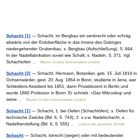
Schacht [1]
— Schacht, im Bergbau ein senkrecht oder schräg
abwärts von der Erdoberfläche in das Innere des Gebirges
niedergehender Grubenbau; s. Bergbau (Aufschließung), S. 664.
In der Nadelfabrikation soviel wie Schaft, s. Nadeln, S. 371. Vgl.
Schachtofen …
Meyers Großes Konversations-Lexikon
Schacht [2]
— Schacht, Hermann, Botaniker, geb. 15. Juli 1814 in
Ochsenwärder, gest. 20. Aug. 1864 in Bonn, studierte in Jena, war
Schleidens Assistent bis 1851, dann Privatdozent in Berlin und
wurde 1860 Professor in Bonn. Er schrieb: »Das Mikroskop und
seine …
Meyers Großes Konversations-Lexikon
Schacht [1]
— Schacht, 1. bei Oefen (Schachtöfen), s. Oefen für
technische Zwecke (Bd. 6, S. 743); 2. s.v.w. Nadelschacht, s.
Nadelherstellung (Bd. 6, S. 555) …
Lexikon der gesamten Technik
Schacht
— Schacht, lotrecht (seiger) oder mit bedeutender