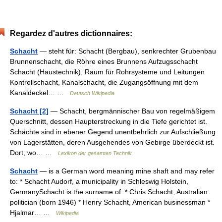
Regardez d'autres dictionnaires:
Schacht
— steht für: Schacht (Bergbau), senkrechter Grubenbau
Brunnenschacht, die Röhre eines Brunnens Aufzugsschacht
Schacht (Haustechnik), Raum für Rohrsysteme und Leitungen
Kontrollschacht, Kanalschacht, die Zugangsöffnung mit dem
Kanaldeckel… …
Deutsch Wikipedia
Schacht [2]
— Schacht, bergmännischer Bau von regelmäßigem
Querschnitt, dessen Haupterstreckung in die Tiefe gerichtet ist.
Schächte sind in ebener Gegend unentbehrlich zur Aufschließung
von Lagerstätten, deren Ausgehendes von Gebirge überdeckt ist.
Dort, wo… …
Lexikon der gesamten Technik
Schacht
— is a German word meaning mine shaft and may refer
to: * Schacht Audorf, a municipality in Schleswig Holstein,
GermanySchacht is the surname of: * Chris Schacht, Australian
politician (born 1946) * Henry Schacht, American businessman *
Hjalmar… …
Wikipedia